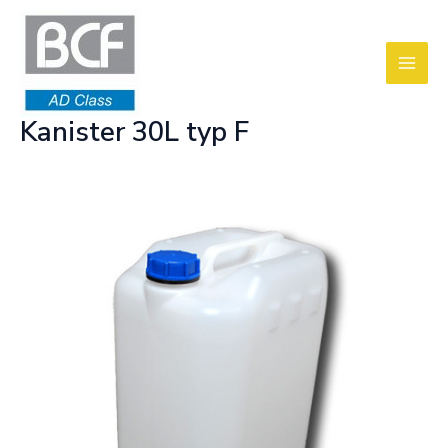
Przejdź
do
treści
Mai
Men
Kanister 30L typ F